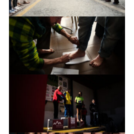
de 2016.
José Ángel Carballo, artesano de sandalias a
medida (Huaraches) para su propia marca
«Native Sandals»
Podio en la categoría Veterano A de la carreta
10K Hdos de Castellón. Se aprecia la sorpresiva
mirada de los dos corredores acolchados.