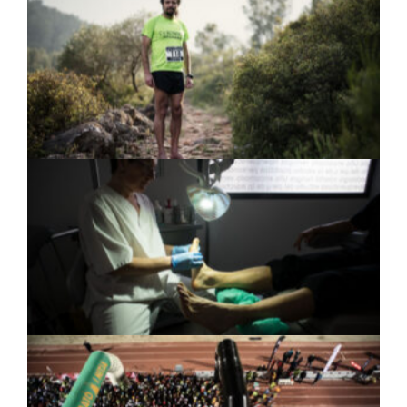
Universitat Jaume I de Castellón y autor de los
libros, La aventura de correr descalzo y El reto
descalzo, ambos editados por Desnivel. En la
imagen aparece durante una carrera de
montaña, en la que como siempre, participa
descalzo.
Clinica podológica Bonrepos en Bonrepòs i
Miranbell , Valencia. 2016
Instante de la salida de la carrera Castellonense
«Marató i Mitja» del año 2016. En ella participó