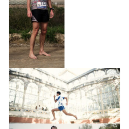
Batalla de Munda» en
Montilla, Córdoba. La
Batalla de Munda es la
primera carrera oficial
en añadir una categoría
minimalista en su
reglamento.
Karim El Hayani, joven promesa del descalcismo
que recientemente ha batido el record del
mundo Guinnes de cien kilómetros en carretera
descalzo, durante su entrenamiento.
Emilio Sáez es profesor de comunicación en la