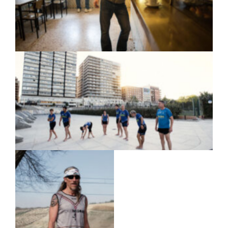
un bar de Ribatejada, Madrid. Mariano lleva el
descalcismo más allá de una cuestión deportiva
y en su día a día nunca va calzado.
Club de corredores naturales «5 Dedos». Es el
único club de running descalcista y minimalista
oficial en España.
Juan De Pablo Soria,
corredor descalcista
residente en Madrid
durente la carrera «La