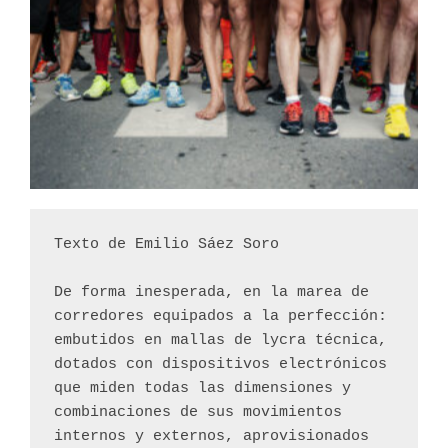
Línea de salida de la carrera de Cross «La
batalla de MUnda» en Montilla, Córdoba. Los
pies descalzos son del escritor y corredor
descalcista Emilio Saez Soro.
Texto de Emilio Sáez Soro
De forma inesperada, en la marea de 
corredores equipados a la perfección: 
embutidos en mallas de lycra técnica, 
dotados con dispositivos electrónicos 
que miden todas las dimensiones y 
combinaciones de sus movimientos 
internos y externos, aprovisionados 