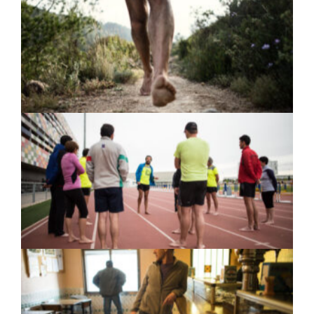
Pies descalzos de Emilio Saez Soro durante un
entrenamiento en montaña. Emilio es autor de
dos libros sobre descalcismo: La aventura de
correr descalzo y El reto descalzo, ambos
editados por Desnivel.
Emilio Saez Soro durante una clase de iniciación
al descalcismo en las pistas de atletismo de la
Universitat Jaume I de Castellón.
Reportaje documentalista sobre descalcistas. En
la imagen Mariano Pascual tomando un café en