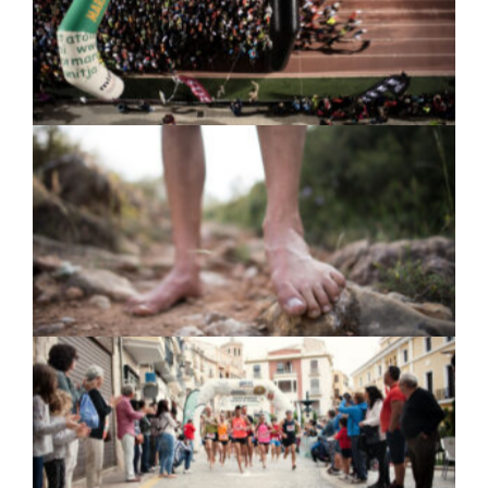
el único corredor descalcista de España que la
ha conseguido recorrer los 63Km de montaña
que componen la prueba.
Pies descalzos de Emilio Saez Soro después de
un entrenamiento de montaña.
II carrera Internacional descalcista de Segorbe
de 10K. Es la única carrera de Europa para
descalcistas. La imagen pertenece a II edición
celebrada en Segorbe, Castellón el 9 de Octubre