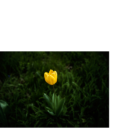
ampo de trigo de Auvers sur Oise. La última obra de
Van Gogh, supuestamente, fue un campo de trigos
Reproducción de la última carta de Van Gogh a su
con cuervos al atardecer.
hermano Theo, expuesta por el Instituto Van Gogh.
ampos de colza para hacer aceite. Auvers sur Oise,
Tumbas de Vincent Van Gogh y su hermano Theo,
París, Francia.
Cementerio municipal de Auvers sur Oise, París,
Francia. Al fondo un cuervo volando.
Tulipán amarillo de Auvers sur Oise. Es una de las
flores más características de Auvers y curiosamente
es una flor holandesa, como Vincent Van Gogh. El
amarillo era el color favorito de Vincent.