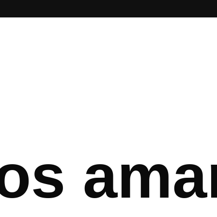
s
os amar