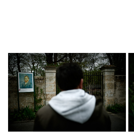
Habitación del Albergue Ravoux, donde falleció
C
ás
Vincent Van Gogh la madrugada del 29 de julio de
Ayuntamiento de Auvers sur Oise en un día de
1890.
festivo. En el óleo pintado por Van Gogh también
e.
François Laval, artista de Auvers sur Oise. Es el autor
C
eo
estaba decorado con las banderitas de colores.
de los frescos que adornan las estación de trenes de
Indicador de la calle Chemin des Berthelees de
de
n
la localidad francesa.
Auvers sur Oise. Supuestamente es el lugar donde
Van Gogh se disparó el tiro en el pecho.
Calle Chemin des Berthelees de Auvers sur Oise,
donde supuestamente se suicidó Van Gogh. En el
lugar han puesto una reproducción de un autoretrato
del artista holandés. La persona fotografiada de
espaldas muestra su oreja derecha que es la oreja
que Van Gogh se amputo y la razón que hizo que
acabase en el pueblo de Auvers para su reposo.